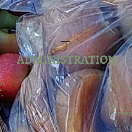
ADMINISTRATION
te
Cost
ibe
Les Œ
er
Boulang
Moisson Lana
u
Fromageri