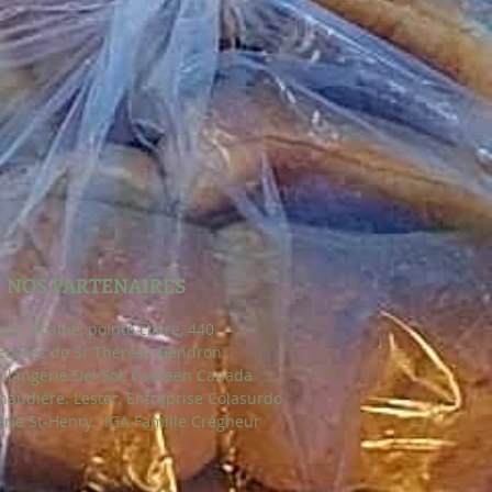
NOS PARTENAIRES
co , Acadie, pointe claire, 440
uvres de Sr Thérèse
Gendron
erie Del Sol, Canteen Canada
udière. Lester, Entreprise Colasurdo
e St-Henry. IGA Famille Crégheur