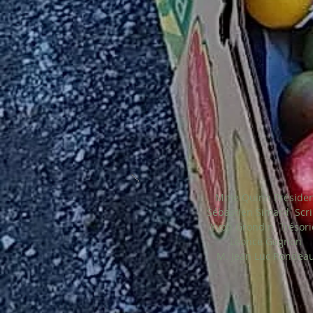
Mme Quinn Présiden
Sébastien Simard Scr
Yvon Grondin Trésori
Léonce Gagnon
M. Jean Luc Rondea