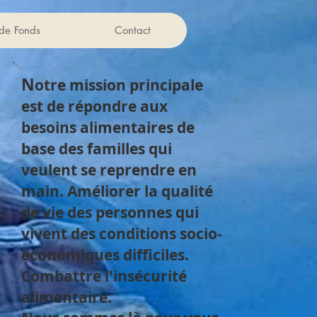
de Fonds
Contact
N
otre mission principale
est de répondre aux
besoins alimentaires de
base des familles qui
veulent se reprendre en
main. Améliorer la qualité
de vie des personnes qui
vivent des conditions socio-
économiques difficiles.
Combattre l'insécurité
alimentaire.