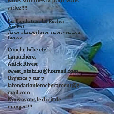
Nous sommes là pour vous
aidez!!!!​
La Fondation Le Rocher
Ardent
Aide alimentaire, intervention
toxico
Couche bébé etc.…
Lanaudière
​,
Anick Rivest
sweet_nini1120@hotmail.com
Urgence 7 sur 7
lafondationlerocherardent@g
mail.com
Nous avons le droit de
manger!!!!